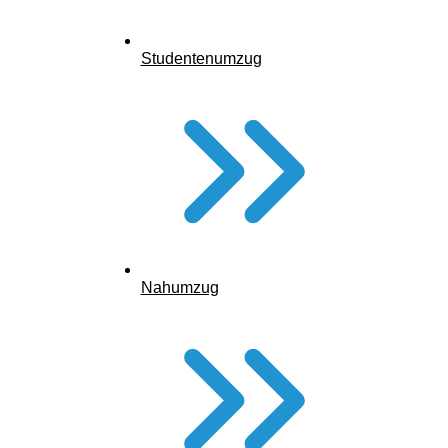
bei Umzug ins Pflegeheim?
Studentenumzug
Eine häufig gestellte Frage. In der Regel zahlt der oder die
Umziehende selbst – sofern kein entsprechendes Vermögen
vorhanden ist, kann jedoch unter Umständen das
Sozialamt
einspringen
. Bei anerkanntem Pflegegrad kann auch
geprüft werden, ob Leistungen aus der Pflegekasse genutzt
werden können.
Wir beraten Sie ehrlich und transparent – und erstellen gerne
ein Angebot zur Vorlage bei Ämtern oder Betreuern.
Nahumzug
Umzug ins Pflegeheim
Kostenübernahme – was ist möglich?
Wenn ein Umzug aus medizinischen oder pflegerischen
Gründen notwendig ist,
zahlt die Pflegekasse beim Umzug
ins Pflegeheim
unter Umständen mit – etwa im Rahmen von
Wohnraumanpassung oder zur Verbesserung der