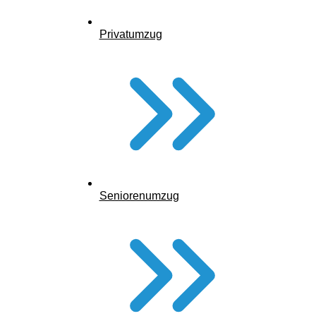
Privatumzug
Seniorenumzug
Entsorgung & Übergabe der alten Wohnung
Ob Sie als Angehörige*r organisieren oder selbst betroffen
sind – wir machen diesen Schritt gemeinsam.
Wer zahlt die Wohnungsauflösung