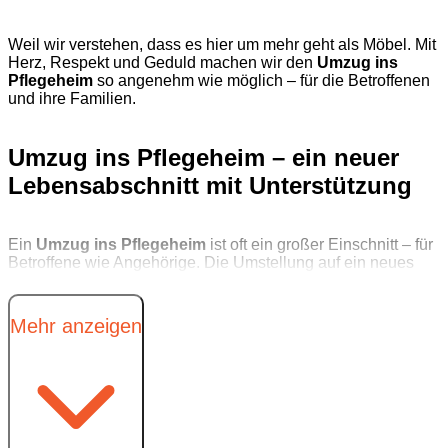
Weil wir verstehen, dass es hier um mehr geht als Möbel. Mit
Herz, Respekt und Geduld machen wir den
Umzug ins
Pflegeheim
so angenehm wie möglich – für die Betroffenen
und ihre Familien.
Umzug ins Pflegeheim – ein neuer
Lebensabschnitt mit Unterstützung
Ein
Umzug ins Pflegeheim
ist oft ein großer Einschnitt – für
Betroffene wie Angehörige. Die Umstellung auf ein neues
Lebensumfeld, der Abschied vom vertrauten Zuhause und
die Vielzahl an organisatorischen To-dos machen die
Situation herausfordernd. Wir begleiten Sie mit einer
Mehr anzeigen
Mischung aus Professionalität und Menschlichkeit – und
sorgen dafür, dass Sie nicht auch noch an Umzugskisten
verzweifeln müssen.
Wir kümmern uns um alles: