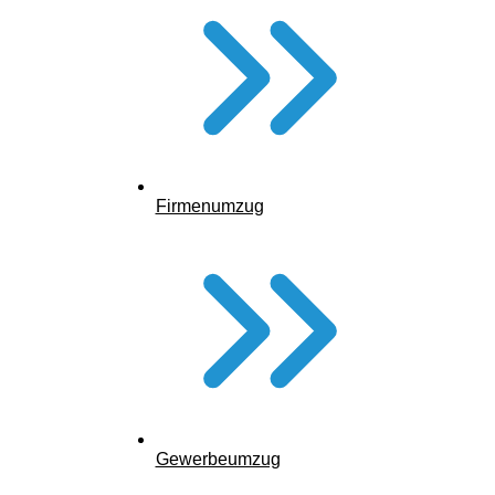
GEZ und Pflegeheim – wie läuft die
Kündigung?
Gute Nachricht: Wer dauerhaft in ein Pflegeheim zieht, kann
sich von der
GEZ (Rundfunkbeitrag) abmelden
. Die
Voraussetzung: Das Pflegeheim trägt bereits die Gebühren.
Wie geht’s?
Firmenumzug
Gewerbeumzug